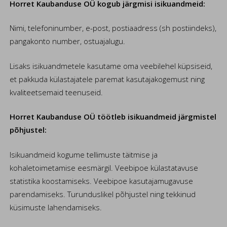
Horret Kaubanduse OÜ kogub järgmisi isikuandmeid:
Nimi, telefoninumber, e-post, postiaadress (sh postiindeks),
pangakonto number, ostuajalugu.
Lisaks isikuandmetele kasutame oma veebilehel küpsiseid,
et pakkuda külastajatele paremat kasutajakogemust ning
kvaliteetsemaid teenuseid.
Horret Kaubanduse OÜ töötleb isikuandmeid järgmistel
põhjustel:
Isikuandmeid kogume tellimuste täitmise ja
kohaletoimetamise eesmärgil. Veebipoe külastatavuse
statistika koostamiseks. Veebipoe kasutajamugavuse
parendamiseks. Turunduslikel põhjustel ning tekkinud
küsimuste lahendamiseks.