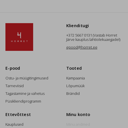
Klienditugi
+372 5667 0131 (Vastab Horret
Järve kauplus lahtiolekuaegadel)
epood@horret.ee
E-pood
Tooted
Ostu- ja müügitingimused
Kampaania
Tarneviisid
Lõpumüük
Tagastamine ja vahetus
Brändid
Püsikliendiprogramm
Ettevõttest
Minu konto
Kauplused
Minu andmed