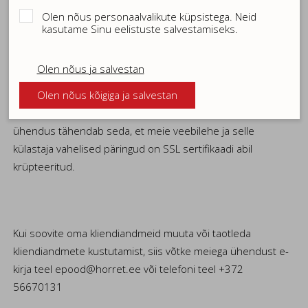
Kasutame maksmisel Montonio turvalist maksekeskkonda,
Olen nõus personaalvalikute küpsistega. Neid
kus maksete andmeid säilitatakse turvaliselt
kasutame Sinu eelistuste salvestamiseks.
teenusepakkuja serverisse. Horret Kaubanduse OÜ
ei säilita klientide kontoandmeid.
Olen nõus ja salvestan
Meie veebilehel on tagatud SSL sertifikaat, et ühendus meie
Olen nõus kõigiga ja salvestan
veebilehe ja külastaja vahel oleks turvaline. Turvaline
ühendus tähendab seda, et meie veebilehe ja selle
külastaja vahelised päringud on SSL sertifikaadi abil
krüpteeritud.
Kui soovite oma kliendiandmeid muuta või taotleda
kliendiandmete kustutamist, siis võtke meiega ühendust e-
kirja teel epood@horret.ee või telefoni teel +372
56670131