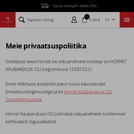
Tasuta transport alates 35€!

0



Täpsem otsing
0.00 €
ET

Meie privaatsuspoliitika
Veebipoe www.horret.ee isikuandmete töötleja on HORRET
KAUBANDUSE OÜ (registrikood 10381322)
Enne tellimuse esitamist palun tutvu käesolevate
privaatsustingimustega ja ka
Horret Kaubanduse OÜ
Ostutingimustega
.
Horret Kaubanduse OÜ juhindub isikuandmete töötlemisel
kehtivatest õigusaktidest.